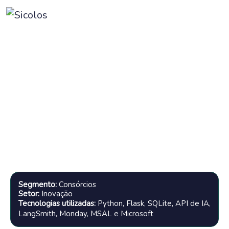
O assistente de IA que libertou a
equipe de hiperautomação
Segmento:
Consórcios
Setor:
Inovação
Tecnologias utilizadas:
Python, Flask, SQLite, API de IA,
LangSmith, Monday, MSAL e Microsoft