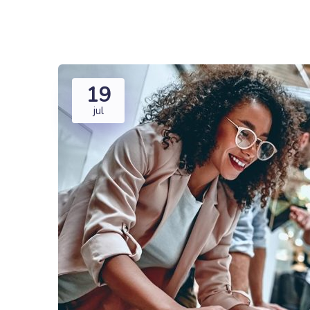
19
jul